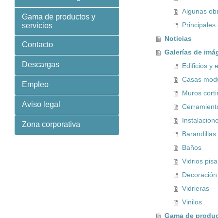
Algunas obr
Gama de productos y
Principales 
servicios
Noticias
Contacto
Galerías de im
Descargas
Edificios y 
Casas modu
Empleo
Muros corti
Aviso legal
Cerramient
Instalacion
Zona corporativa
Barandillas
Baños
Vidrios pis
Decoración
Vidrieras
Vinilos
Gama de product